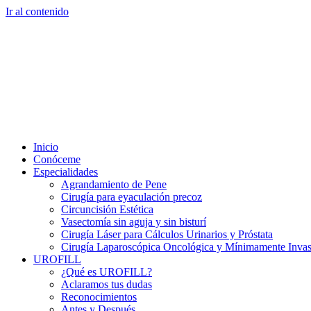
Ir al contenido
Inicio
Conóceme
Especialidades
Agrandamiento de Pene
Cirugía para eyaculación precoz
Circuncisión Estética
Vasectomía sin aguja y sin bisturí
Cirugía Láser para Cálculos Urinarios y Próstata
Cirugía Laparoscópica Oncológica y Mínimamente Invas
UROFILL
¿Qué es UROFILL?
Aclaramos tus dudas
Reconocimientos
Antes y Después