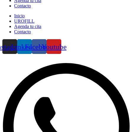
Agenda tu cita
Contacto
Inicio
UROFILL
Agenda tu cita
Contacto
nstagram
Linkedin
Facebook
Youtube