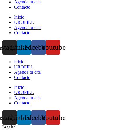
Agenda tu cita
Contacto
Inicio
UROFILL
Agenda tu cita
Contacto
nstagram
Linkedin
Facebook
Youtube
Inicio
UROFILL
Agenda tu cita
Contacto
Inicio
UROFILL
Agenda tu cita
Contacto
nstagram
Linkedin
Facebook
Youtube
Legales